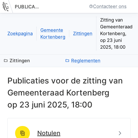
Contacteer ons
PUBLICATIE.GELINKT-NOTULEREN.VLAANDEREN.BE
Nieuwe pagina: bestuurseenheid.zittingen.zitting.index
Zitting van
Gemeenteraad
Gemeente
Zoekpagina
Zittingen
Kortenberg,
Kortenberg
op 23 juni
2025, 18:00
Zittingen
Reglementen
Publicaties voor de zitting van
Gemeenteraad Kortenberg
op
23 juni 2025, 18:00
Beki
Notulen
http://data.lblod.info/id/lblod/notulen/5538054759