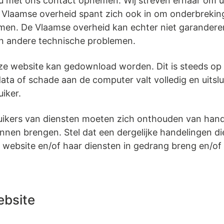
an u met ons contact opnemen. Wij streven ernaar om 
e Vlaamse overheid spant zich ook in om onderbreki
omen. De Vlaamse overheid kan echter niet garandere
 en andere technische problemen.
nze website kan gedownload worden. Dit is steeds op
data of schade aan de computer valt volledig en uitsl
iker.
uikers van diensten moeten zich onthouden van han
unnen brengen. Stel dat een dergelijke handelingen d
e website en/of haar diensten in gedrang breng en/of 
ebsite