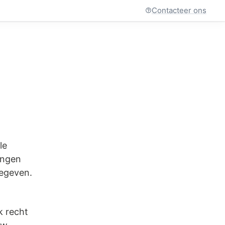
Contacteer ons
le
ningen
gegeven.
k recht