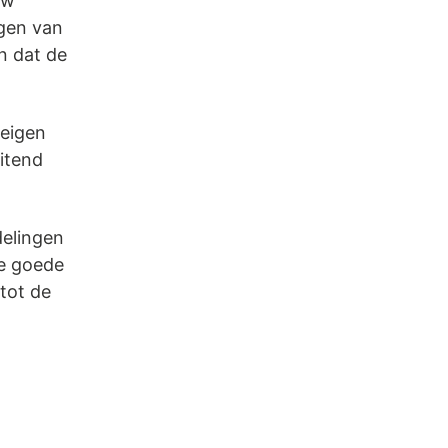
uw
ngen van
n dat de
 eigen
uitend
delingen
ie goede
tot de