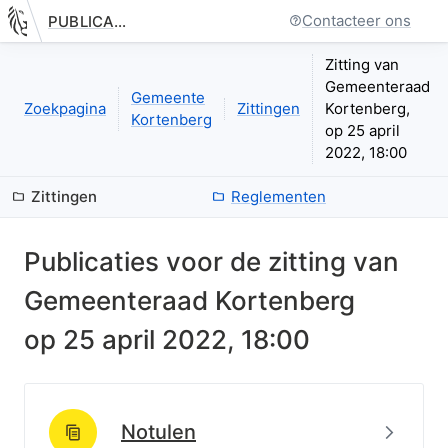
Contacteer ons
PUBLICATIE.GELINKT-NOTULEREN.VLAANDEREN.BE
Nieuwe pagina: bestuurseenheid.zittingen.zitting.index
Zitting van
Gemeenteraad
Gemeente
Zoekpagina
Zittingen
Kortenberg,
Kortenberg
op 25 april
2022, 18:00
Zittingen
Reglementen
Publicaties voor de zitting van
Gemeenteraad Kortenberg
op
25 april 2022, 18:00
Beki
Notulen
http://data.lblod.info/id/lblod/notulen/4ef956dd48