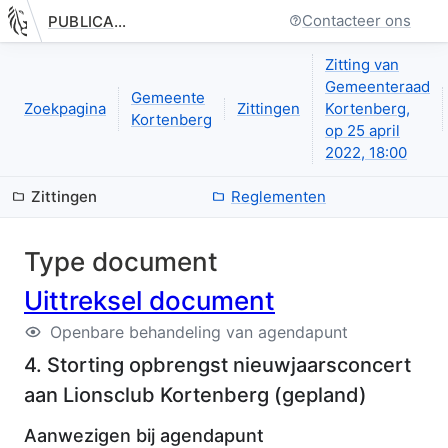
Contacteer ons
PUBLICATIE.GELINKT-NOTULEREN.VLAANDEREN.BE
Nieuwe pagina: bestuurseenheid.zittingen.zitting.uittreksels.de
Zitting van
Gemeenteraad
Gemeente
Zoekpagina
Zittingen
Kortenberg,
Kortenberg
op 25 april
2022, 18:00
Zittingen
Reglementen
Type document
Uittreksel document
Openbare behandeling van agendapunt
4. Storting opbrengst nieuwjaarsconcert
aan Lionsclub Kortenberg
(
gepland
)
Aanwezigen bij agendapunt