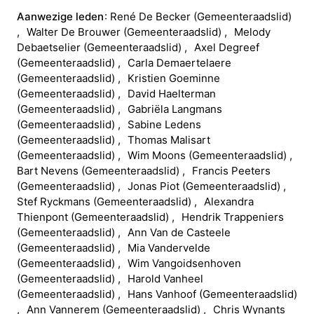
Aanwezige leden
René
De Becker
(
Gemeenteraadslid
)
Walter
De Brouwer
(
Gemeenteraadslid
)
Melody
Debaetselier
(
Gemeenteraadslid
)
Axel
Degreef
(
Gemeenteraadslid
)
Carla
Demaertelaere
(
Gemeenteraadslid
)
Kristien
Goeminne
(
Gemeenteraadslid
)
David
Haelterman
(
Gemeenteraadslid
)
Gabriëla
Langmans
(
Gemeenteraadslid
)
Sabine
Ledens
(
Gemeenteraadslid
)
Thomas
Malisart
(
Gemeenteraadslid
)
Wim
Moons
(
Gemeenteraadslid
)
Bart
Nevens
(
Gemeenteraadslid
)
Francis
Peeters
(
Gemeenteraadslid
)
Jonas
Piot
(
Gemeenteraadslid
)
Stef
Ryckmans
(
Gemeenteraadslid
)
Alexandra
Thienpont
(
Gemeenteraadslid
)
Hendrik
Trappeniers
(
Gemeenteraadslid
)
Ann
Van de Casteele
(
Gemeenteraadslid
)
Mia
Vandervelde
(
Gemeenteraadslid
)
Wim
Vangoidsenhoven
(
Gemeenteraadslid
)
Harold
Vanheel
(
Gemeenteraadslid
)
Hans
Vanhoof
(
Gemeenteraadslid
)
Ann
Vannerem
(
Gemeenteraadslid
)
Chris
Wynants