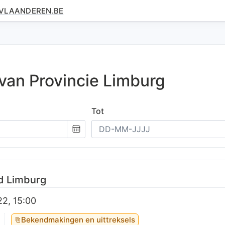
.VLAANDEREN.BE
 van
Provincie
Limburg
Tot
Kies
een
datum
d Limburg
22, 15:00
Bekendmakingen en uittreksels