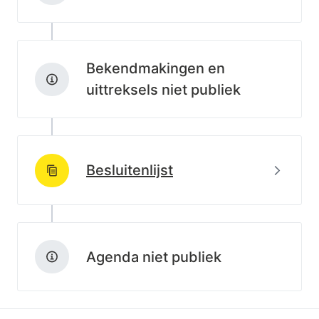
Bekendmakingen en
uittreksels niet publiek
Beki
Besluitenlijst
http://data.lblod.info/id/lblod/besluitenlijsten/e2d3d
Agenda niet publiek