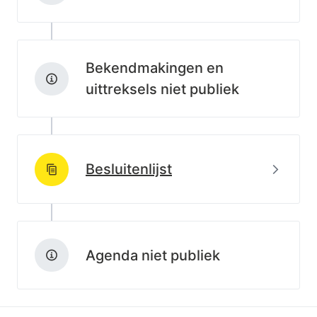
Bekendmakingen en
uittreksels niet publiek
Beki
Besluitenlijst
http://data.lblod.info/id/lblod/besluitenlijsten/4e6c8
Agenda niet publiek