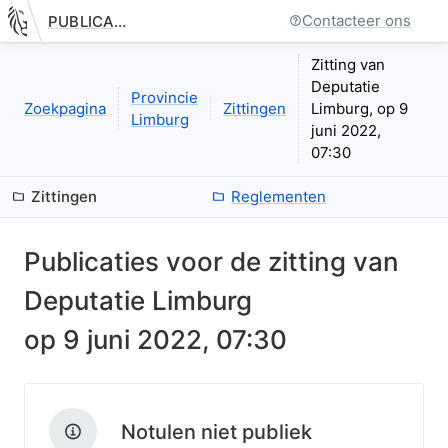
Contacteer ons
PUBLICATIE.GELINKT-NOTULEREN.VLAANDEREN.BE
Nieuwe pagina: bestuurseenheid.zittingen.zitting.index
Zitting van
Deputatie
Provincie
Zoekpagina
Zittingen
Limburg, op 9
Limburg
juni 2022,
07:30
Zittingen
Reglementen
Publicaties voor de zitting van
Deputatie Limburg
op
9 juni 2022, 07:30
Notulen niet publiek