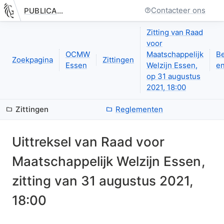
Contacteer ons
PUBLICATIE.GELINKT-NOTULEREN.VLAANDEREN.BE
Nieuwe pagina: bestuurseenheid.zittingen.zitting.uittreksels.de
Zitting van Raad
voor
OCMW
Maatschappelijk
B
Zoekpagina
Zittingen
Essen
Welzijn Essen,
en
op 31 augustus
2021, 18:00
Zittingen
Reglementen
Uittreksel van
Raad voor
Maatschappelijk Welzijn Essen
,
zitting van
31 augustus 2021,
18:00