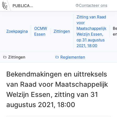
Contacteer ons
PUBLICATIE.GELINKT-NOTULEREN.VLAANDEREN.BE
Nieuwe pagina: bestuurseenheid.zittingen.zitting.uittreksels.in
Zitting van Raad
voor
OCMW
Maatschappelijk
B
Zoekpagina
Zittingen
Essen
Welzijn Essen,
en
op 31 augustus
2021, 18:00
Zittingen
Reglementen
Bekendmakingen en uittreksels
van
Raad voor Maatschappelijk
Welzijn Essen
, zitting van
31
augustus 2021, 18:00