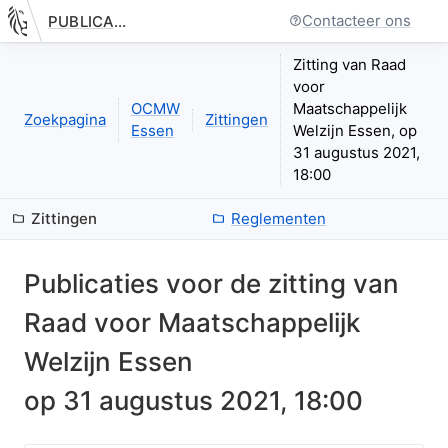
Contacteer ons
PUBLICATIE.GELINKT-NOTULEREN.VLAANDEREN.BE
Nieuwe pagina: bestuurseenheid.zittingen.zitting.index
Zitting van Raad
voor
OCMW
Maatschappelijk
Zoekpagina
Zittingen
Essen
Welzijn Essen, op
31 augustus 2021,
18:00
Zittingen
Reglementen
Publicaties voor de zitting van
Raad voor Maatschappelijk
Welzijn Essen
op
31 augustus 2021, 18:00