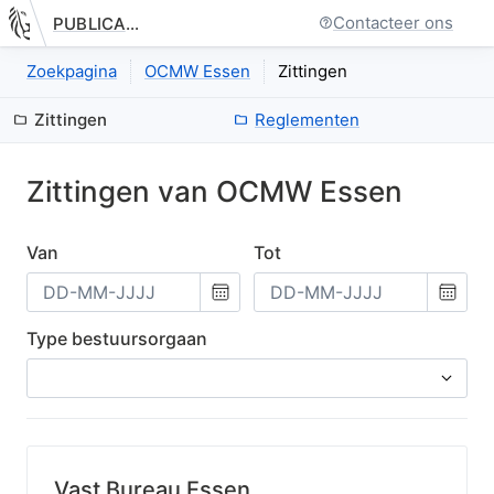
Contacteer ons
PUBLICATIE.GELINKT-NOTULEREN.VLAANDEREN.BE
Nieuwe pagina: bestuurseenheid.zittingen.index
Zoekpagina
OCMW Essen
Zittingen
Zittingen
Reglementen
Zittingen van
OCMW
Essen
Van
Tot
Kies
Kies
een
een
datum
datum
Type bestuursorgaan
Vast Bureau Essen