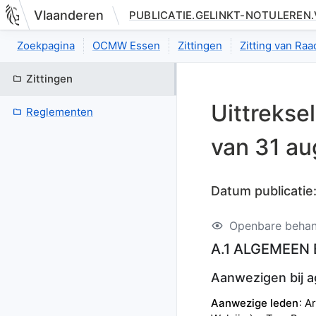
Vlaanderen
PUBLICATIE.GELINKT-NOTULEREN
Nieuwe pagina: bestuurseenheid.zittingen.zitting.uittreksels.de
Zoekpagina
OCMW Essen
Zittingen
Zitting van Raa
Zittingen
Uittrekse
Reglementen
van
31 au
Datum publicatie
Openbare behan
A.1 ALGEMEEN B
Aanwezigen bij 
Aanwezige leden
A