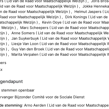
ers
(
Lid van de Raad voor Maatschappelijk Welzijn
)
Joris
Bro
id van de Raad voor Maatschappelijk Welzijn
)
Jokke
Hennek
an de Raad voor Maatschappelijk Welzijn
)
Helmut
Jaspers
(
Li
 Raad voor Maatschappelijk Welzijn
)
Dirk
Konings
(
Lid van de
tschappelijk Welzijn
)
Kevin
Ooye
(
Lid van de Raad voor Maat
 Welzijn
)
Marc
Scheepers
(
Lid van de Raad voor Maatschappe
ijn
)
Anne
Somers
(
Lid van de Raad voor Maatschappelijk Wel
ijn
)
Jan
Suykerbuyk
(
Lid van de Raad voor Maatschappelijk 
ijn
)
Liesje
Van Loon
(
Lid van de Raad voor Maatschappelijk W
ijn
)
Guy
Van den Broek
(
Lid van de Raad voor Maatschappeli
ijn
)
Marita
Verpalen
(
Lid van de Raad voor Maatschappelijk W
ers
kx
agendapunt
ad stemmen openbaar
rvanger Bijzonder Comité voor de Sociale Dienst
 de stemming
Arno
Aerden
(
Lid van de Raad voor Maatschappel