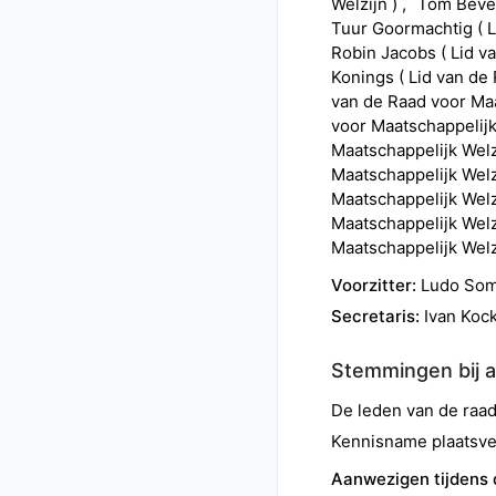
Welzijn
)
Tom
Bev
Tuur
Goormachtig
(
L
Robin
Jacobs
(
Lid v
Konings
(
Lid van de
van de Raad voor Maa
voor Maatschappelijk
Maatschappelijk Welz
Maatschappelijk Welz
Maatschappelijk Welz
Maatschappelijk Welz
Maatschappelijk Welz
Voorzitter:
Ludo
Som
Secretaris:
Ivan
Koc
Stemmingen bij 
De leden van de ra
Kennisname plaatsve
Aanwezigen tijdens