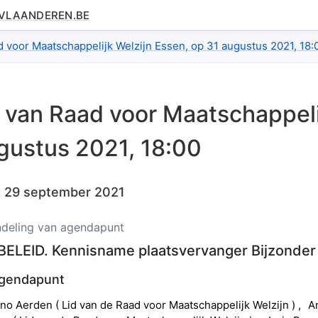
.VLAANDEREN.BE
tail.index
d voor Maatschappelijk Welzijn Essen, op 31 augustus 2021, 18:
l van
Raad voor Maatschappeli
gustus 2021, 18:00
:
29 september 2021
deling van agendapunt
ELEID. Kennisname plaatsvervanger Bijzonder 
agendapunt
rno
Aerden
(
Lid van de Raad voor Maatschappelijk Welzijn
)
A