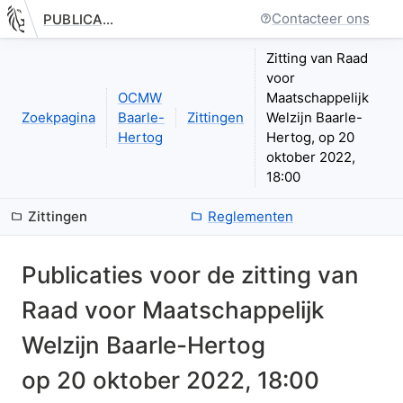
Contacteer ons
PUBLICATIE.GELINKT-NOTULEREN.VLAANDEREN.BE
Nieuwe pagina: bestuurseenheid.zittingen.zitting.index
Zitting van Raad
voor
OCMW
Maatschappelijk
Zoekpagina
Baarle-
Zittingen
Welzijn Baarle-
Hertog
Hertog, op 20
oktober 2022,
18:00
Zittingen
Reglementen
Publicaties voor de zitting van
Raad voor Maatschappelijk
Welzijn Baarle-Hertog
op
20 oktober 2022, 18:00