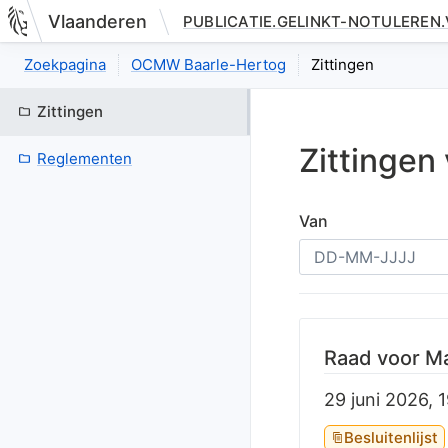
Vlaanderen
PUBLICATIE.GELINKT-NOTULEREN
Nieuwe pagina: bestuurseenheid.zittingen.index
Zoekpagina
OCMW Baarle-Hertog
Zittingen
Zittingen
Zittingen
Reglementen
Van
Raad voor Ma
29 juni 2026, 
Besluitenlijst