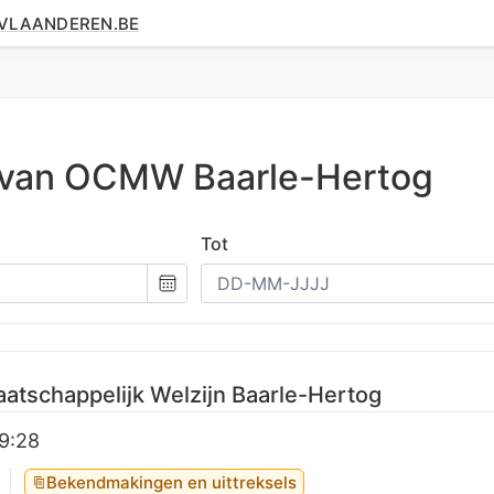
.VLAANDEREN.BE
 van
OCMW
Baarle-Hertog
Tot
Kies
een
datum
atschappelijk Welzijn Baarle-Hertog
19:28
Bekendmakingen en uittreksels