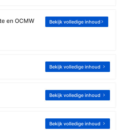
ente en OCMW
Bekijk volledige inhoud
enkomst.
Bekijk volledige inhoud
van de raad voor maatschappelijk welzijn van 3
Bekijk volledige inhoud
ijk Welzijn
)
Mark
Bruurs
(
Lid van de Raad voor Maa
Bekijk volledige inhoud