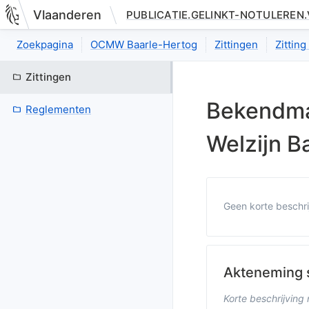
Vlaanderen
PUBLICATIE.GELINKT-NOTULEREN
Nieuwe pagina: bestuurseenheid.zittingen.zitting.uittreksels.in
Zoekpagina
OCMW Baarle-Hertog
Zittingen
Zittin
Zittingen
Bekendma
Reglementen
Welzijn B
Geen korte beschri
Openbare be
Opening
Aanwezigen bi
Akteneming s
Aanwezige le
Korte beschrijving