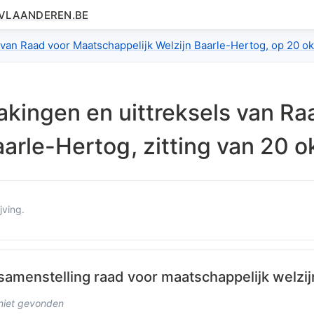
.VLAANDEREN.BE
dex
g van Raad voor Maatschappelijk Welzijn Baarle-Hertog, op 20 o
kingen en uittreksels van
Ra
aarle-Hertog
, zitting van
20 o
jving.
handeling van agendapunt
j agendapunt
amenstelling raad voor maatschappelijk welzij
den
Ann
Brosens
(
Lid van de Raad voor Maatschappel
 niet gevonden