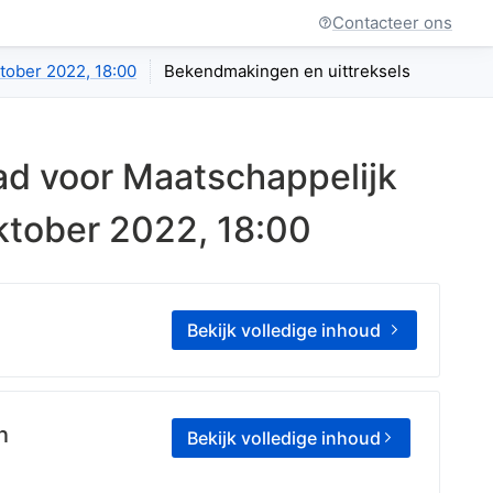
Contacteer ons
ktober 2022, 18:00
Bekendmakingen en uittreksels
ad voor Maatschappelijk
ktober 2022, 18:00
Bekijk volledige inhoud
n
Bekijk volledige inhoud
ijk Welzijn
)
Mark
Bruurs
(
Lid van de Raad voor Maa