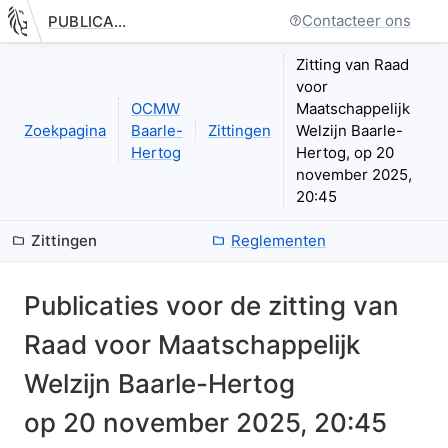
Contacteer ons
PUBLICATIE.GELINKT-NOTULEREN.VLAANDEREN.BE
Nieuwe pagina: bestuurseenheid.zittingen.zitting.index
Zitting van Raad
voor
OCMW
Maatschappelijk
Zoekpagina
Baarle-
Zittingen
Welzijn Baarle-
Hertog
Hertog, op 20
november 2025,
20:45
Zittingen
Reglementen
Publicaties voor de zitting van
Raad voor Maatschappelijk
Welzijn Baarle-Hertog
op
20 november 2025, 20:45