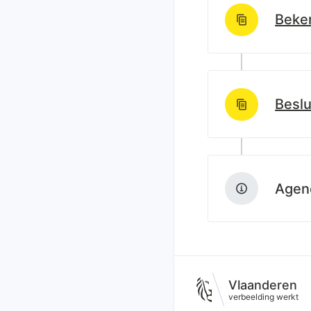
Beken
http://data.lblod
Beslu
http://data.lblod
Agend
Vlaanderen
verbeelding werkt