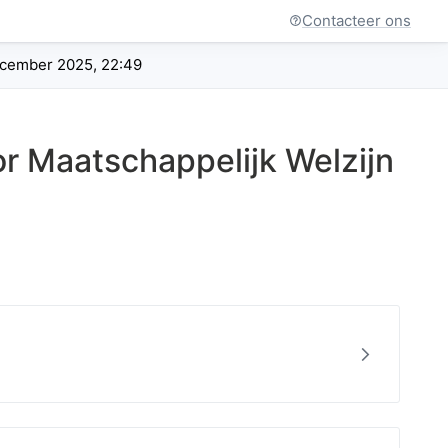
Contacteer ons
december 2025, 22:49
r Maatschappelijk Welzijn
Bekijk
7dd08d71e93915d6d8ffbad26032f7