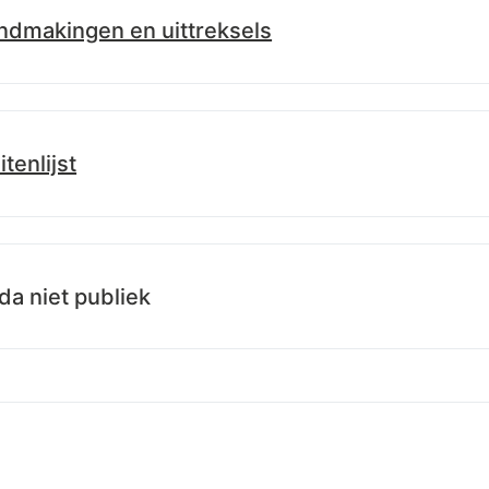
dmakingen en uittreksels
.info/id/lblod/uittreksels/1a3cb170-fd33-11f0-b427-d5588f3da3
itenlijst
.info/id/lblod/besluitenlijsten/0921a4e0-e00a-11f0-b427-d5588
a niet publiek