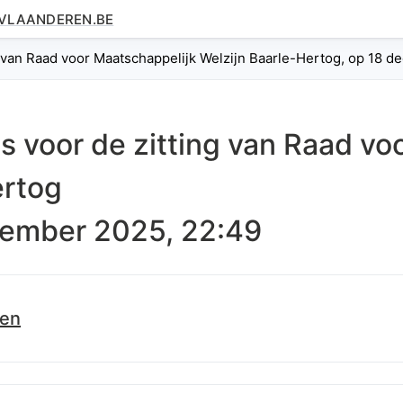
.VLAANDEREN.BE
g van Raad voor Maatschappelijk Welzijn Baarle-Hertog, op 18 
es voor de zitting van
Raad voo
ertog
cember 2025, 22:49
len
d.info/id/lblod/notulen/8f83109d4d54bda83a6f11e2730a1fd802