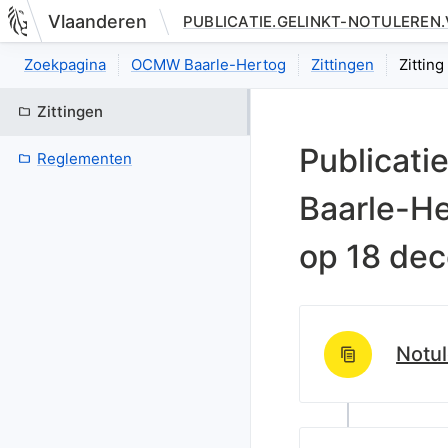
Vlaanderen
PUBLICATIE.GELINKT-NOTULEREN
Nieuwe pagina: bestuurseenheid.zittingen.zitting.index
Zoekpagina
OCMW Baarle-Hertog
Zittingen
Zittin
Zittingen
Publicati
Reglementen
Baarle-H
op
18 de
Notu
http://data.lblo