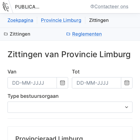
Contacteer ons
PUBLICATIE.GELINKT-NOTULEREN.VLAANDEREN.BE
Nieuwe pagina: bestuurseenheid.zittingen.index
Zoekpagina
Provincie Limburg
Zittingen
Zittingen
Reglementen
Zittingen van
Provincie
Limburg
Van
Tot
Kies
Kies
een
een
datum
datum
Type bestuursorgaan
Provincieraad Limburg