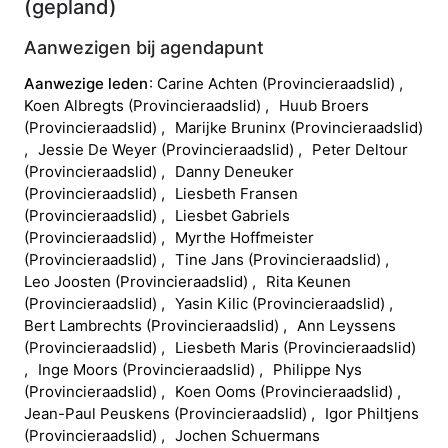
(
gepland
)
Aanwezigen bij agendapunt
Aanwezige leden
Carine
Achten
(
Provincieraadslid
)
Koen
Albregts
(
Provincieraadslid
)
Huub
Broers
(
Provincieraadslid
)
Marijke
Bruninx
(
Provincieraadslid
)
Jessie
De Weyer
(
Provincieraadslid
)
Peter
Deltour
(
Provincieraadslid
)
Danny
Deneuker
(
Provincieraadslid
)
Liesbeth
Fransen
(
Provincieraadslid
)
Liesbet
Gabriels
(
Provincieraadslid
)
Myrthe
Hoffmeister
(
Provincieraadslid
)
Tine
Jans
(
Provincieraadslid
)
Leo
Joosten
(
Provincieraadslid
)
Rita
Keunen
(
Provincieraadslid
)
Yasin
Kilic
(
Provincieraadslid
)
Bert
Lambrechts
(
Provincieraadslid
)
Ann
Leyssens
(
Provincieraadslid
)
Liesbeth
Maris
(
Provincieraadslid
)
Inge
Moors
(
Provincieraadslid
)
Philippe
Nys
(
Provincieraadslid
)
Koen
Ooms
(
Provincieraadslid
)
Jean-Paul
Peuskens
(
Provincieraadslid
)
Igor
Philtjens
(
Provincieraadslid
)
Jochen
Schuermans