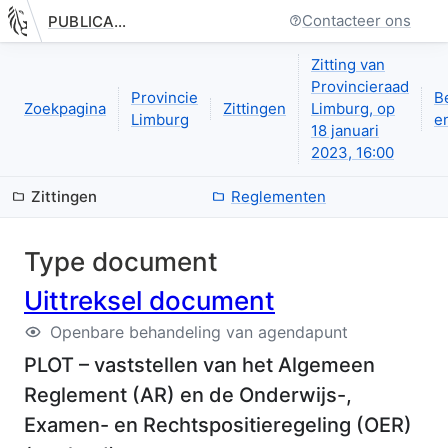
Contacteer ons
PUBLICATIE.GELINKT-NOTULEREN.VLAANDEREN.BE
Nieuwe pagina: bestuurseenheid.zittingen.zitting.uittreksels.de
Zitting van
Provincieraad
Provincie
B
Zoekpagina
Zittingen
Limburg, op
Limburg
en
18 januari
2023, 16:00
Zittingen
Reglementen
Type document
Uittreksel document
Openbare behandeling van agendapunt
PLOT – vaststellen van het Algemeen
Reglement (AR) en de Onderwijs-,
Examen- en Rechtspositieregeling (OER)