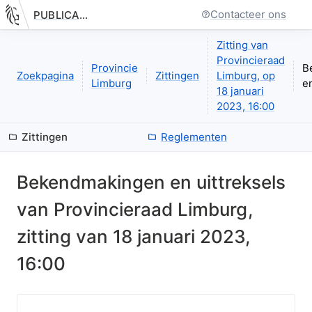
Contacteer ons
PUBLICATIE.GELINKT-NOTULEREN.VLAANDEREN.BE
Nieuwe pagina: bestuurseenheid.zittingen.zitting.uittreksels.in
Zitting van
Provincieraad
Provincie
B
Zoekpagina
Zittingen
Limburg, op
Limburg
en
18 januari
2023, 16:00
Zittingen
Reglementen
Bekendmakingen en uittreksels
van
Provincieraad Limburg
,
zitting van
18 januari 2023,
16:00