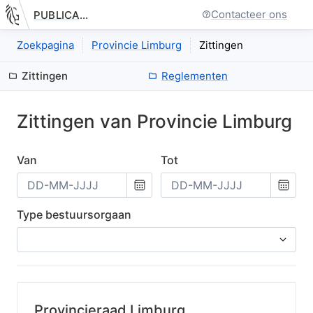
Contacteer ons
PUBLICATIE.GELINKT-NOTULEREN.VLAANDEREN.BE
Nieuwe pagina: bestuurseenheid.zittingen.index
Zoekpagina
Provincie Limburg
Zittingen
Zittingen
Reglementen
Zittingen van
Provincie
Limburg
Van
Tot
Kies
Kies
een
een
datum
datum
Type bestuursorgaan
Provincieraad Limburg