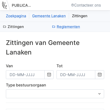
Contacteer ons
PUBLICATIE.GELINKT-NOTULEREN.VLAANDEREN.BE
Nieuwe pagina: bestuurseenheid.zittingen.index
Zoekpagina
Gemeente Lanaken
Zittingen
Zittingen
Reglementen
Zittingen van
Gemeente
Lanaken
Van
Tot
Kies
Kies
een
een
datum
datum
Type bestuursorgaan