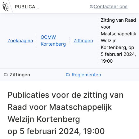
Contacteer ons
PUBLICATIE.GELINKT-NOTULEREN.VLAANDEREN.BE
Nieuwe pagina: bestuurseenheid.zittingen.zitting.index
Zitting van Raad
voor
Maatschappelijk
OCMW
Zoekpagina
Zittingen
Welzijn
Kortenberg
Kortenberg, op
5 februari 2024,
19:00
Zittingen
Reglementen
Publicaties voor de zitting van
Raad voor Maatschappelijk
Welzijn Kortenberg
op
5 februari 2024, 19:00