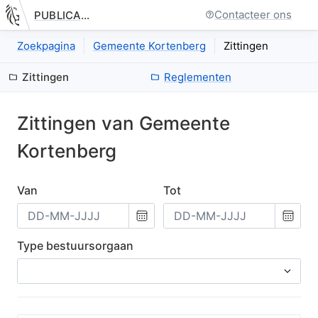
Contacteer ons
PUBLICATIE.GELINKT-NOTULEREN.VLAANDEREN.BE
Nieuwe pagina: bestuurseenheid.zittingen.index
Zoekpagina
Gemeente Kortenberg
Zittingen
Zittingen
Reglementen
Zittingen van
Gemeente
Kortenberg
Van
Tot
Kies
Kies
een
een
datum
datum
Type bestuursorgaan