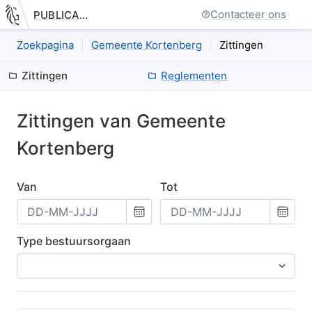
Contacteer ons
PUBLICATIE.GELINKT-NOTULEREN.VLAANDEREN.BE
Nieuwe pagina: bestuurseenheid.zittingen.index
Zoekpagina
Gemeente Kortenberg
Zittingen
Zittingen
Reglementen
Zittingen van
Gemeente
Kortenberg
Van
Tot
Kies
Kies
een
een
datum
datum
Type bestuursorgaan