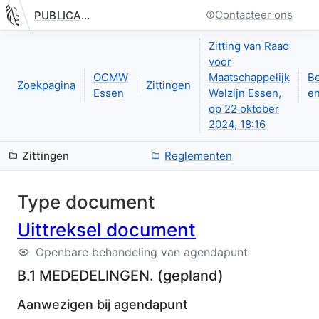
Contacteer ons
PUBLICATIE.GELINKT-NOTULEREN.VLAANDEREN.BE
Nieuwe pagina: bestuurseenheid.zittingen.zitting.uittreksels.de
Zitting van Raad
voor
OCMW
Maatschappelijk
B
Zoekpagina
Zittingen
Essen
Welzijn Essen,
en
op 22 oktober
2024, 18:16
Zittingen
Reglementen
Type document
Uittreksel document
Openbare behandeling van agendapunt
B.1 MEDEDELINGEN.
(
gepland
)
Aanwezigen bij agendapunt