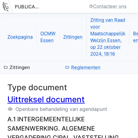
Contacteer ons
PUBLICATIE.GELINKT-NOTULEREN.VLAANDEREN.BE
Nieuwe pagina: bestuurseenheid.zittingen.zitting.uittreksels.de
Zitting van Raad
voor
OCMW
Maatschappelijk
B
Zoekpagina
Zittingen
Essen
Welzijn Essen,
en
op 22 oktober
2024, 18:16
Zittingen
Reglementen
Type document
Uittreksel document
Openbare behandeling van agendapunt
A.1 INTERGEMEENTELIJKE
SAMENWERKING. ALGEMENE
VERGADERING CIPAL. VASTSTELLING