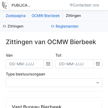
Contacteer ons
PUBLICATIE.GELINKT-NOTULEREN.VLAANDEREN.BE
Nieuwe pagina: bestuurseenheid.zittingen.index
Zoekpagina
OCMW Bierbeek
Zittingen
Zittingen
Reglementen
Zittingen van
OCMW
Bierbeek
Van
Tot
Kies
Kies
een
een
datum
datum
Type bestuursorgaan
Vast Bureau Bierbeek