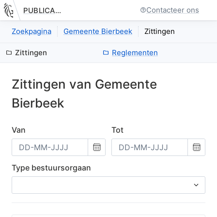
Contacteer ons
PUBLICATIE.GELINKT-NOTULEREN.VLAANDEREN.BE
Nieuwe pagina: bestuurseenheid.zittingen.index
Zoekpagina
Gemeente Bierbeek
Zittingen
Zittingen
Reglementen
Zittingen van
Gemeente
Bierbeek
Van
Tot
Kies
Kies
een
een
datum
datum
Type bestuursorgaan