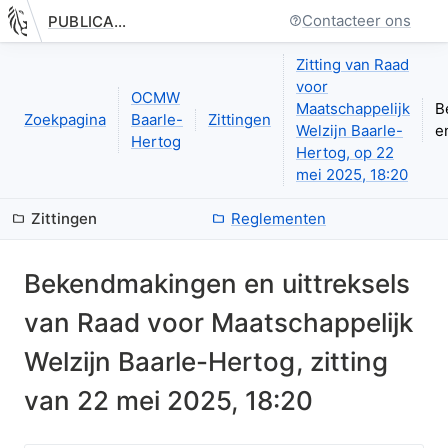
Contacteer ons
PUBLICATIE.GELINKT-NOTULEREN.VLAANDEREN.BE
Nieuwe pagina: bestuurseenheid.zittingen.zitting.uittreksels.in
Zitting van Raad
voor
OCMW
Maatschappelijk
B
Zoekpagina
Baarle-
Zittingen
Welzijn Baarle-
e
Hertog
Hertog, op 22
mei 2025, 18:20
Zittingen
Reglementen
Bekendmakingen en uittreksels
van
Raad voor Maatschappelijk
Welzijn Baarle-Hertog
, zitting
van
22 mei 2025, 18:20