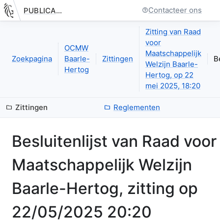
Contacteer ons
PUBLICATIE.GELINKT-NOTULEREN.VLAANDEREN.BE
Nieuwe pagina: bestuurseenheid.zittingen.zitting.besluitenlijst
Zitting van Raad
voor
OCMW
Maatschappelijk
Zoekpagina
Baarle-
Zittingen
B
Welzijn Baarle-
Hertog
Hertog, op 22
mei 2025, 18:20
Zittingen
Reglementen
Besluitenlijst van
Raad voor
Maatschappelijk Welzijn
Baarle-Hertog
, zitting op
22/05/2025 20:20