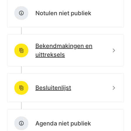
Notulen niet publiek
Bekendmakingen en
Beki
http://data.lblod.info/id/lblod/uittreksels/8a7d6e50-5
uittreksels
Beki
Besluitenlijst
http://data.lblod.info/id/lblod/besluitenlijsten/200c70
Agenda niet publiek