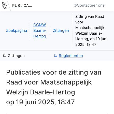
Contacteer ons
PUBLICATIE.GELINKT-NOTULEREN.VLAANDEREN.BE
Nieuwe pagina: bestuurseenheid.zittingen.zitting.index
Zitting van Raad
voor
OCMW
Maatschappelijk
Zoekpagina
Baarle-
Zittingen
Welzijn Baarle-
Hertog
Hertog, op 19 juni
2025, 18:47
Zittingen
Reglementen
Publicaties voor de zitting van
Raad voor Maatschappelijk
Welzijn Baarle-Hertog
op
19 juni 2025, 18:47