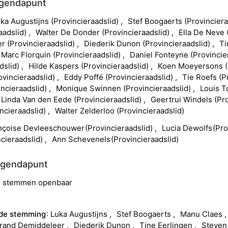
agendapunt
uka
Augustijns
(
Provincieraadslid
)
Stef
Boogaerts
(
Provinciera
aadslid
)
Walter
De Donder
(
Provincieraadslid
)
Ella
De Neve
er
(
Provincieraadslid
)
Diederik
Dunon
(
Provincieraadslid
)
Ti
Marc
Florquin
(
Provincieraadslid
)
Daniel
Fonteyne
(
Provincie
dslid
)
Hilde
Kaspers
(
Provincieraadslid
)
Koen
Moeyersons
(
ovincieraadslid
)
Eddy
Poffé
(
Provincieraadslid
)
Tie
Roefs
(
P
incieraadslid
)
Monique
Swinnen
(
Provincieraadslid
)
Louis
T
Linda
Van den Eede
(
Provincieraadslid
)
Geertrui
Windels
(
Pro
ncieraadslid
)
Walter
Zelderloo
(
Provincieraadslid
)
nçoise
Devleeschouwer
(
Provincieraadslid
)
Lucia
Dewolfs
(
Pro
cieraadslid
)
Ann
Schevenels
(
Provincieraadslid
)
agendapunt
ad stemmen openbaar
 de stemming
Luka
Augustijns
Stef
Boogaerts
Manu
Claes
rand
Demiddeleer
Diederik
Dunon
Tine
Eerlingen
Steven