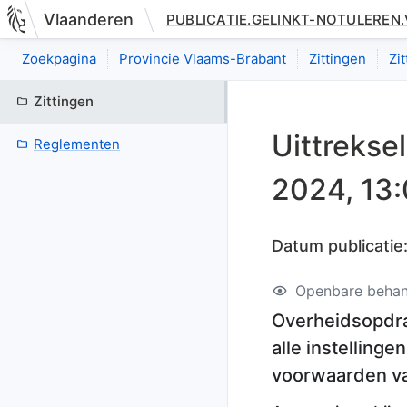
Vlaanderen
PUBLICATIE.GELINKT-NOTULEREN
Nieuwe pagina: bestuurseenheid.zittingen.zitting.uittreksels.de
Zoekpagina
Provincie Vlaams-Brabant
Zittingen
Zi
Zittingen
Uittrekse
Reglementen
2024, 13
Datum publicatie
Openbare behan
Overheidsopdra
alle instelling
voorwaarden v