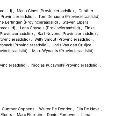
adslid
)
Manu
Claes
(
Provincieraadslid
)
Gunther
(
Provincieraadslid
)
Tom
Dehaene
(
Provincieraadslid
)
ne
Eerlingen
(
Provincieraadslid
)
Steven
Elpers
raadslid
)
Lena
Ghysels
(
Provincieraadslid
)
Finke
Provincieraadslid
)
Bart
Nevens
(
Provincieraadslid
)
rovincieraadslid
)
Willy
Smout
(
Provincieraadslid
)
obback
(
Provincieraadslid
)
Joris
Van den Cruijce
vincieraadslid
)
Marc
Wynants
(
Provincieraadslid
)
vincieraadslid
)
Nicolas
Kuczynski
(
Provincieraadslid
)
Gunther
Coppens
Walter
De Donder
Ella
De Neve
Elpers
Marc
Florquin
Daniel
Fonteyne
Lena