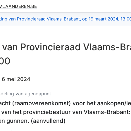
.VLAANDEREN.BE
tail.index
tting van Provincieraad Vlaams-Brabant, op 19 maart 2024, 13:0
l van
Provincieraad Vlaams-Br
:00
:
6 mei 2024
deling van agendapunt
cht (raamovereenkomst) voor het aankopen/leve
en van het provinciebestuur van Vlaams-Brabant
an gunnen.
(
aanvullend
)