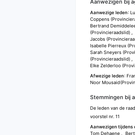
Aanwezigen bij 
Aanwezige leden
L
Coppens
(
Provincier
Bertrand
Demiddele
(
Provincieraadslid
)
Jacobs
(
Provincieraa
Isabelle
Pierreux
(
Pr
Sarah
Sneyers
(
Prov
(
Provincieraadslid
)
Elke
Zelderloo
(
Provi
Afwezige leden
Fra
Noor
Mousaid
(
Provin
Stemmingen bij 
De leden van de ra
voorstel nr. 11
Aanwezigen tijdens
Tom
Dehaene
Bert