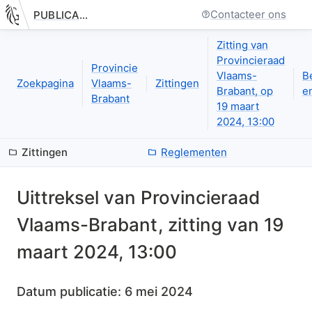
Contacteer ons
PUBLICATIE.GELINKT-NOTULEREN.VLAANDEREN.BE
Nieuwe pagina: bestuurseenheid.zittingen.zitting.uittreksels.de
Zitting van
Provincieraad
Provincie
Vlaams-
B
Zoekpagina
Vlaams-
Zittingen
Brabant, op
en
Brabant
19 maart
2024, 13:00
Zittingen
Reglementen
Uittreksel van
Provincieraad
Vlaams-Brabant
, zitting van
19
maart 2024, 13:00
Datum publicatie:
6 mei 2024