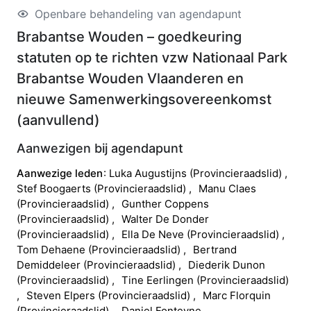
Openbare behandeling van agendapunt
Brabantse Wouden – goedkeuring
statuten op te richten vzw Nationaal Park
Brabantse Wouden Vlaanderen en
nieuwe Samenwerkingsovereenkomst
(
aanvullend
)
Aanwezigen bij agendapunt
Aanwezige leden
Luka
Augustijns
(
Provincieraadslid
)
Stef
Boogaerts
(
Provincieraadslid
)
Manu
Claes
(
Provincieraadslid
)
Gunther
Coppens
(
Provincieraadslid
)
Walter
De Donder
(
Provincieraadslid
)
Ella
De Neve
(
Provincieraadslid
)
Tom
Dehaene
(
Provincieraadslid
)
Bertrand
Demiddeleer
(
Provincieraadslid
)
Diederik
Dunon
(
Provincieraadslid
)
Tine
Eerlingen
(
Provincieraadslid
)
Steven
Elpers
(
Provincieraadslid
)
Marc
Florquin
(
Provincieraadslid
)
Daniel
Fonteyne