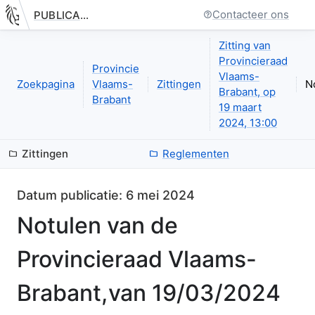
Contacteer ons
PUBLICATIE.GELINKT-NOTULEREN.VLAANDEREN.BE
Nieuwe pagina: bestuurseenheid.zittingen.zitting.notulen.index
Zitting van
Provincieraad
Provincie
Vlaams-
Zoekpagina
Vlaams-
Zittingen
N
Brabant, op
Brabant
19 maart
2024, 13:00
Zittingen
Reglementen
Datum publicatie:
6 mei 2024
Notulen van de
Provincieraad Vlaams-
Brabant,
van
19/03/2024