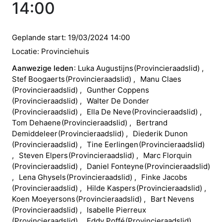
14:00
Geplande start:
19/03/2024 14:00
Locatie:
Provinciehuis
Aanwezige leden
Luka
Augustijns
(
Provincieraadslid
)
Stef
Boogaerts
(
Provincieraadslid
)
Manu
Claes
(
Provincieraadslid
)
Gunther
Coppens
(
Provincieraadslid
)
Walter
De Donder
(
Provincieraadslid
)
Ella
De Neve
(
Provincieraadslid
)
Tom
Dehaene
(
Provincieraadslid
)
Bertrand
Demiddeleer
(
Provincieraadslid
)
Diederik
Dunon
(
Provincieraadslid
)
Tine
Eerlingen
(
Provincieraadslid
)
Steven
Elpers
(
Provincieraadslid
)
Marc
Florquin
(
Provincieraadslid
)
Daniel
Fonteyne
(
Provincieraadslid
)
Lena
Ghysels
(
Provincieraadslid
)
Finke
Jacobs
(
Provincieraadslid
)
Hilde
Kaspers
(
Provincieraadslid
)
Koen
Moeyersons
(
Provincieraadslid
)
Bart
Nevens
(
Provincieraadslid
)
Isabelle
Pierreux
(
Provincieraadslid
)
Eddy
Poffé
(
Provincieraadslid
)