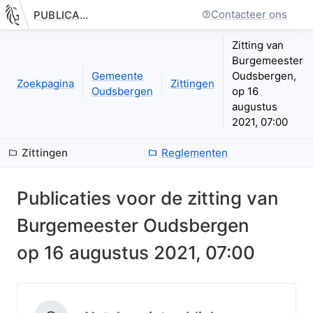
Contacteer ons
PUBLICATIE.GELINKT-NOTULEREN.VLAANDEREN.BE
Nieuwe pagina: bestuurseenheid.zittingen.zitting.index
Zitting van
Burgemeester
Gemeente
Oudsbergen,
Zoekpagina
Zittingen
Oudsbergen
op 16
augustus
2021, 07:00
Zittingen
Reglementen
Publicaties voor de zitting van
Burgemeester Oudsbergen
op
16 augustus 2021, 07:00