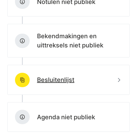
Notulen niet publiek
Bekendmakingen en
uittreksels niet publiek
Beki
Besluitenlijst
http://data.lblod.info/id/lblod/besluitenlijsten/eff82f
Agenda niet publiek