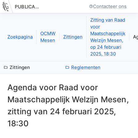
Contacteer ons
PUBLICATIE.GELINKT-NOTULEREN.VLAANDEREN.BE
Nieuwe pagina: bestuurseenheid.zittingen.zitting.agenda.index
Zitting van Raad
voor
OCMW
Maatschappelijk
Zoekpagina
Zittingen
A
Mesen
Welzijn Mesen,
op 24 februari
2025, 18:30
Zittingen
Reglementen
Agenda
voor
Raad voor
Maatschappelijk Welzijn Mesen
,
zitting van
24 februari 2025,
18:30