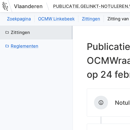
Vlaanderen
PUBLICATIE.GELINKT-NOTULEREN
Nieuwe pagina: bestuurseenheid.zittingen.zitting.index
Zoekpagina
OCMW Linkebeek
Zittingen
Zitting va
Zittingen
Publicatie
Reglementen
OCMWraad
op
24 feb
Notul