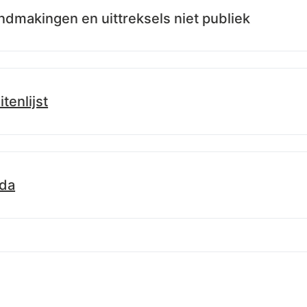
dmakingen en uittreksels niet publiek
itenlijst
.info/id/lblod/besluitenlijsten/19108c40-667f-11f0-bb27-674a7
da