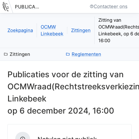
Contacteer ons
PUBLICATIE.GELINKT-NOTULEREN.VLAANDEREN.BE
Nieuwe pagina: bestuurseenheid.zittingen.zitting.index
Zitting van
OCMW
OCMWraad(Rechtst
Zoekpagina
Zittingen
Linkebeek
Linkebeek, op 6 
16:00
Zittingen
Reglementen
Publicaties voor de zitting van
OCMWraad(Rechtstreeksverkiezi
Linkebeek
op
6 december 2024, 16:00