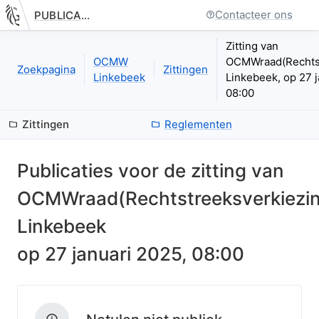
Contacteer ons
PUBLICATIE.GELINKT-NOTULEREN.VLAANDEREN.BE
Nieuwe pagina: bestuurseenheid.zittingen.zitting.index
Zitting van
OCMW
OCMWraad(Rechtst
Zoekpagina
Zittingen
Linkebeek
Linkebeek, op 27 j
08:00
Zittingen
Reglementen
Publicaties voor de zitting van
OCMWraad(Rechtstreeksverkiezi
Linkebeek
op
27 januari 2025, 08:00