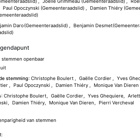
meenteraadslid
)
Joëlle
Grimmeau
(
Gemeenteraadslid
)
Roe
Paul
Opoczynski
(
Gemeenteraadslid
)
Damien
Thiéry
(
Gemee
emeenteraadslid
)
jamin
Daro
(
Gemeenteraadslid
)
Benjamin
Desmet
(
Gemeentera
dslid
)
agendapunt
ad stemmen openbaar
uit
 de stemming
Christophe
Boulert
Gaëlle
Cordier
Yves
Ghe
tier
Paul
Opoczynski
Damien
Thiéry
Monique
Van Diere
s
Christophe
Boulert
Gaëlle
Cordier
Yves
Ghequiere
Arlet
nski
Damien
Thiéry
Monique
Van Dieren
Pierri
Vercheval
eenparigheid van stemmen
t: