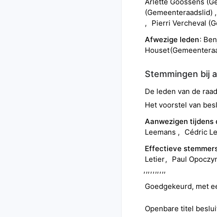
Arlette
Goossens
(
Ge
(
Gemeenteraadslid
)
Pierri
Vercheval
(
G
Afwezige leden
Ben
Houset
(
Gemeenteraa
Stemmingen bij 
De leden van de ra
Het voorstel van besl
Aanwezigen tijdens
Leemans
Cédric
Le
Effectieve stemmer
Letier
Paul
Opoczy
Goedgekeurd
, met 
Openbare titel beslui