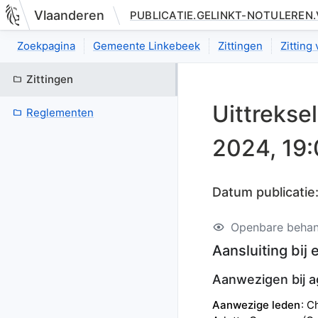
Vlaanderen
PUBLICATIE.GELINKT-NOTULEREN
Nieuwe pagina: bestuurseenheid.zittingen.zitting.uittreksels.de
Zoekpagina
Gemeente Linkebeek
Zittingen
Zitting
Zittingen
Uittrekse
Reglementen
2024, 19
Datum publicatie
Openbare behan
Aansluiting bij
Aanwezigen bij 
Aanwezige leden
C