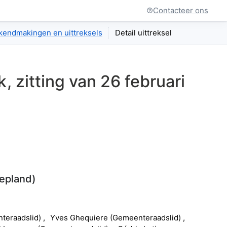
Contacteer ons
kendmakingen en uittreksels
Detail uittreksel
k
, zitting van
26 februari
epland
)
teraadslid
)
Yves
Ghequiere
(
Gemeenteraadslid
)