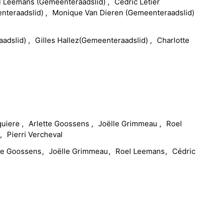
l
Leemans
(
Gemeenteraadslid
)
Cédric
Letier
nteraadslid
)
Monique
Van Dieren
(
Gemeenteraadslid
)
adslid
)
Gilles
Hallez
(
Gemeenteraadslid
)
Charlotte
quiere
Arlette
Goossens
Joëlle
Grimmeau
Roel
n
Pierri
Vercheval
te
Goossens
Joëlle
Grimmeau
Roel
Leemans
Cédric