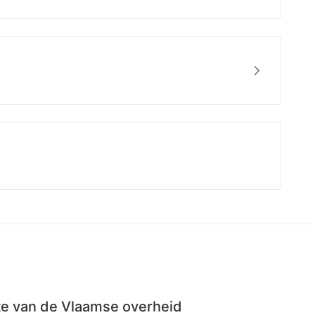
Bekijk
5f6c58
ite van de Vlaamse overheid