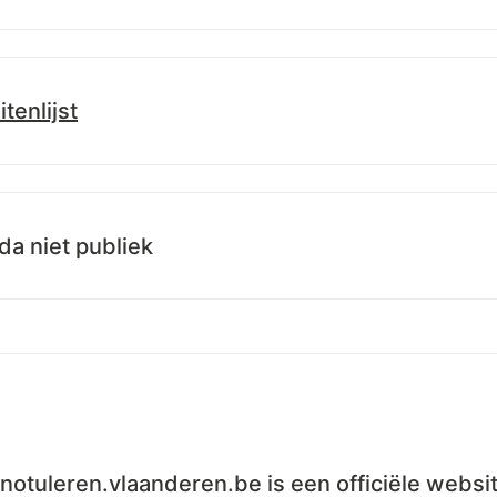
itenlijst
.info/id/lblod/besluitenlijsten/dcb22000-3a28-11f1-b0c8-d76fc5
a niet publiek
t-notuleren.vlaanderen.be is een officiële webs