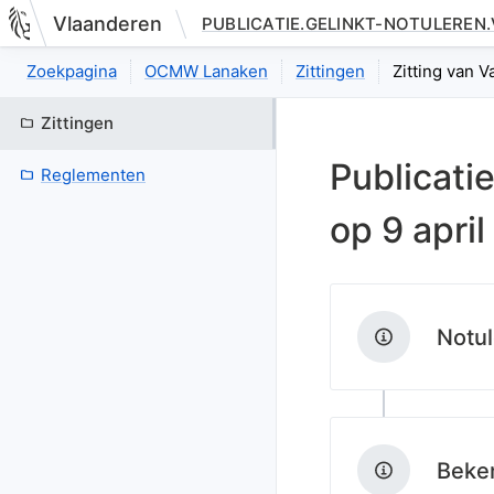
Vlaanderen
PUBLICATIE.GELINKT-NOTULEREN
Nieuwe pagina: bestuurseenheid.zittingen.zitting.index
Zoekpagina
OCMW Lanaken
Zittingen
Zitting van V
Zittingen
Publicati
Reglementen
op
9 apri
Notul
Beken