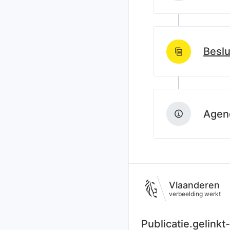
Beslu
http://data.lblod
Agend
Vlaanderen
verbeelding werkt
Publicatie.gelink