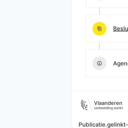
Beslu
http://data.lblod
Agend
Vlaanderen
verbeelding werkt
Publicatie.gelink