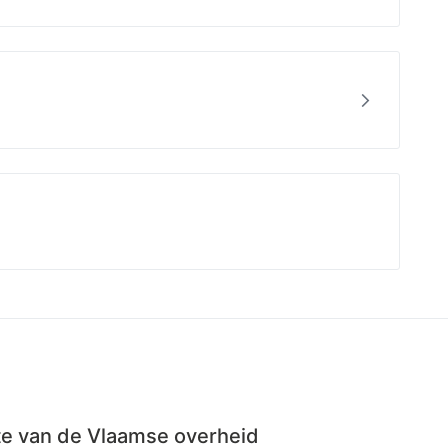
Bekijk
5f6c58
ite van de Vlaamse overheid