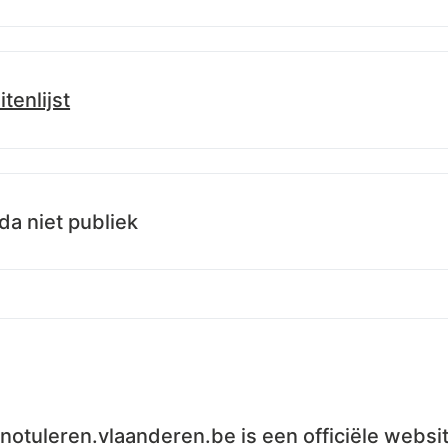
itenlijst
.info/id/lblod/besluitenlijsten/b7a38cc0-3ef3-11f1-b0c8-d76fc5
a niet publiek
t-notuleren.vlaanderen.be is een officiële webs