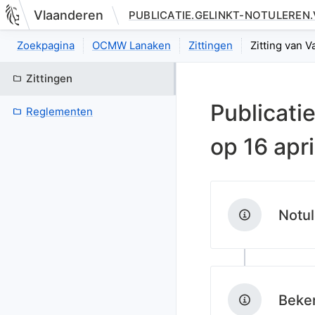
Vlaanderen
PUBLICATIE.GELINKT-NOTULEREN
Nieuwe pagina: bestuurseenheid.zittingen.zitting.index
Zoekpagina
OCMW Lanaken
Zittingen
Zitting van V
Zittingen
Publicati
Reglementen
op
16 apr
Notul
Beken