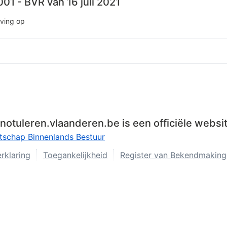
01 - BVR van 16 juli 2021
jving op
t-notuleren.vlaanderen.be is een officiële webs
tschap Binnenlands Bestuur
rklaring
Toegankelijkheid
Register van Bekendmakinge