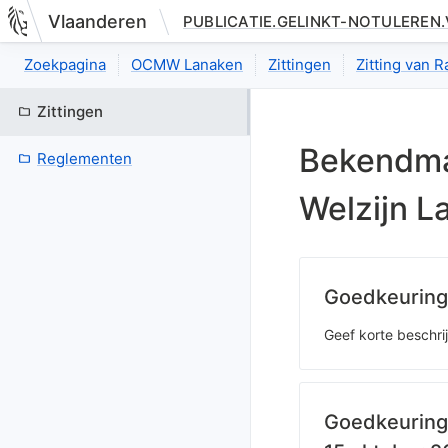
Vlaanderen
PUBLICATIE.GELINKT-NOTULEREN
Nieuwe pagina: bestuurseenheid.zittingen.zitting.uittreksels.in
Zoekpagina
OCMW Lanaken
Zittingen
Zitting van 
Zittingen
Bekendma
Reglementen
Welzijn L
Goedkeuring
Geef korte beschri
Goedkeuring 