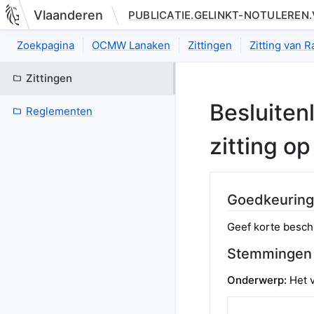
Vlaanderen
PUBLICATIE.GELINKT-NOTULEREN
Nieuwe pagina: bestuurseenheid.zittingen.zitting.besluitenlijst
Zoekpagina
OCMW Lanaken
Zittingen
Zitting van 
Zittingen
Besluitenl
Reglementen
zitting o
Goedkeuring
Geef korte beschr
Stemmingen
Onderwerp:
Het 