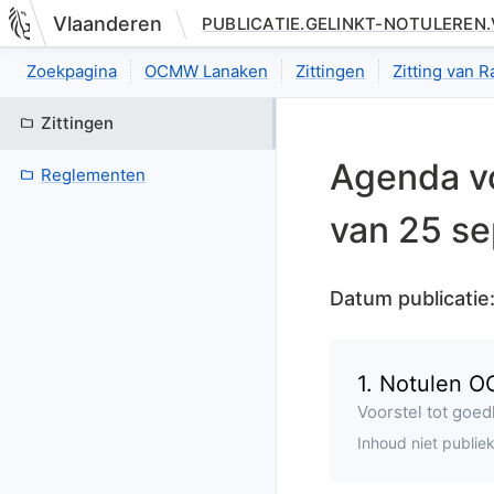
Vlaanderen
PUBLICATIE.GELINKT-NOTULEREN
Nieuwe pagina: bestuurseenheid.zittingen.zitting.agenda.index
Zoekpagina
OCMW Lanaken
Zittingen
Zitting van 
Zittingen
Agenda
v
Reglementen
van
25 se
Datum publicatie
1
.
Notulen O
gepland
Voorstel tot goe
Inhoud niet publie