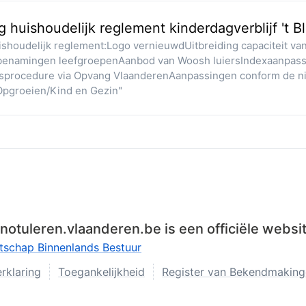
 huishoudelijk reglement kinderdagverblijf 't
shoudelijk reglement:Logo vernieuwdUitbreiding capaciteit van
benamingen leefgroepenAanbod van Woosh luiersIndexaanpassi
ngsprocedure via Opvang VlaanderenAanpassingen conform de ni
Opgroeien/Kind en Gezin"
t-notuleren.vlaanderen.be is een officiële webs
tschap Binnenlands Bestuur
rklaring
Toegankelijkheid
Register van Bekendmakinge