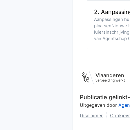
2
.
Aanpassing
gepland
Aanpassingen hui
plaatsenNieuwe 
luiersInschrijvi
van Agentschap 
Vlaanderen
verbeelding werkt
Publicatie.gelink
Uitgegeven door
Agen
Disclaimer
Cookieve