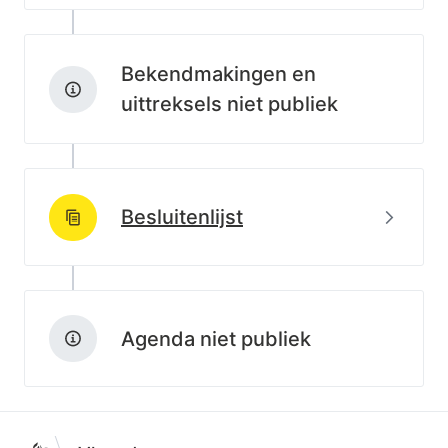
Bekendmakingen en
uittreksels niet publiek
Beki
Besluitenlijst
http://data.lblod.info/id/lblod/besluitenlijsten/040a99
Agenda niet publiek