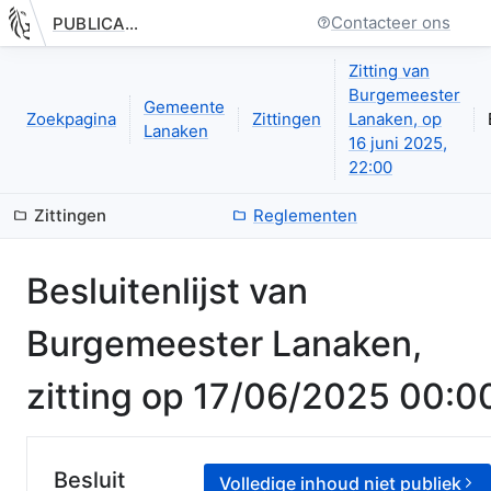
Contacteer ons
PUBLICATIE.GELINKT-NOTULEREN.VLAANDEREN.BE
Nieuwe pagina: bestuurseenheid.zittingen.zitting.besluitenlijst
Zitting van
Burgemeester
Gemeente
Zoekpagina
Zittingen
Lanaken, op
Lanaken
16 juni 2025,
22:00
Zittingen
Reglementen
Besluitenlijst van
Burgemeester Lanaken
,
zitting op
17/06/2025 00:0
Besluit
Volledige inhoud niet publiek