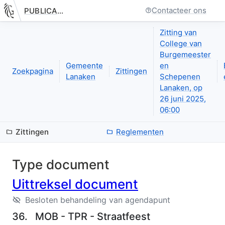
Contacteer ons
PUBLICATIE.GELINKT-NOTULEREN.VLAANDEREN.BE
Nieuwe pagina: bestuurseenheid.zittingen.zitting.uittreksels.de
Zitting van
College van
Burgemeester
Gemeente
en
Zoekpagina
Zittingen
Lanaken
Schepenen
Lanaken, op
26 juni 2025,
06:00
Zittingen
Reglementen
Type document
Uittreksel document
Besloten behandeling van agendapunt
36.
MOB - TPR - Straatfeest