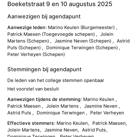
Boeketstraat 9 en 10 augustus 2025
Aanwezigen bij agendapunt
Aanwezige leden
Marino
Keulen
(
Burgemeester
)
Patrick
Maesen
(
Toegevoegde schepen
)
Jolein
Martens
(
Schepen
)
Jasmine
Neven
(
Schepen
)
Astrid
Puts
(
Schepen
)
Dominique
Terwingen
(
Schepen
)
Peter
Verheyen
(
Schepen
)
Stemmingen bij agendapunt
De leden van het college stemmen openbaar
Het voorstel van besluit
Aanwezigen tijdens de stemming
Marino
Keulen
Patrick
Maesen
Jolein
Martens
Jasmine
Neven
Astrid
Puts
Dominique
Terwingen
Peter
Verheyen
Effectieve stemmers
Marino
Keulen
Patrick
Maesen
Jolein
Martens
Jasmine
Neven
Astrid
Puts
Dominique
Terwingen
Peter
Verheyen