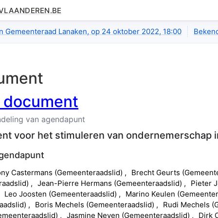
.VLAANDEREN.BE
tail.raw
van Gemeenteraad Lanaken, op 24 oktober 2022, 18:00
Bekend
ument
l document
deling van agendapunt
nt voor het stimuleren van ondernemerschap 
agendapunt
ony
Castermans
(
Gemeenteraadslid
)
Brecht
Geurts
(
Gemeente
aadslid
)
Jean-Pierre
Hermans
(
Gemeenteraadslid
)
Pieter
Leo
Joosten
(
Gemeenteraadslid
)
Marino
Keulen
(
Gemeenter
aadslid
)
Boris
Mechels
(
Gemeenteraadslid
)
Rudi
Mechels
(
emeenteraadslid
)
Jasmine
Neven
(
Gemeenteraadslid
)
Dirk