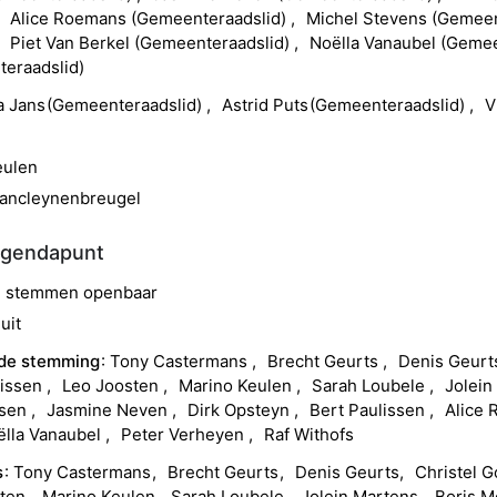
Alice
Roemans
(
Gemeenteraadslid
)
Michel
Stevens
(
Gemeen
Piet
Van Berkel
(
Gemeenteraadslid
)
Noëlla
Vanaubel
(
Gemee
eraadslid
)
a
Jans
(
Gemeenteraadslid
)
Astrid
Puts
(
Gemeenteraadslid
)
V
eulen
ancleynenbreugel
agendapunt
ad stemmen openbaar
uit
 de stemming
Tony
Castermans
Brecht
Geurts
Denis
Geur
rissen
Leo
Joosten
Marino
Keulen
Sarah
Loubele
Jolein
ssen
Jasmine
Neven
Dirk
Opsteyn
Bert
Paulissen
Alice
lla
Vanaubel
Peter
Verheyen
Raf
Withofs
s
Tony
Castermans
Brecht
Geurts
Denis
Geurts
Christel
G
sten
Marino
Keulen
Sarah
Loubele
Jolein
Martens
Boris
M