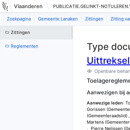
Vlaanderen
PUBLICATIE.GELINKT-NOTULEREN
Nieuwe pagina: bestuurseenheid.zittingen.zitting.uittreksels.de
Zoekpagina
Gemeente Lanaken
Zittingen
Zitting 
Zittingen
Type doc
Reglementen
Uittrekse
Openbare behan
Toelageregleme
Aanwezigen bij 
Aanwezige leden
T
Gorissen
(
Gemeenter
(
Gemeenteraadslid
)
Martens
(
Gemeenter
Pierre
Nelissen
(
G