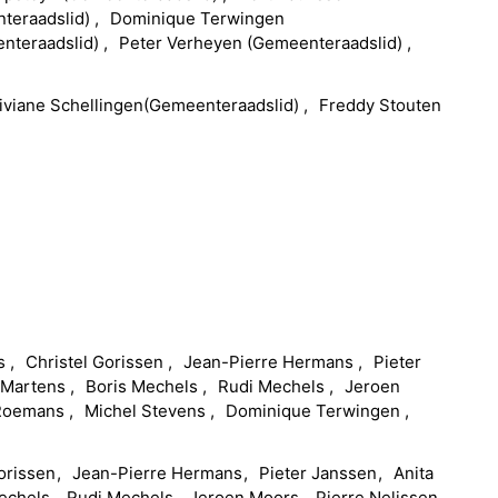
teraadslid
)
Dominique
Terwingen
nteraadslid
)
Peter
Verheyen
(
Gemeenteraadslid
)
iviane
Schellingen
(
Gemeenteraadslid
)
Freddy
Stouten
ts
Christel
Gorissen
Jean-Pierre
Hermans
Pieter
Martens
Boris
Mechels
Rudi
Mechels
Jeroen
Roemans
Michel
Stevens
Dominique
Terwingen
orissen
Jean-Pierre
Hermans
Pieter
Janssen
Anita
echels
Rudi
Mechels
Jeroen
Moors
Pierre
Nelissen