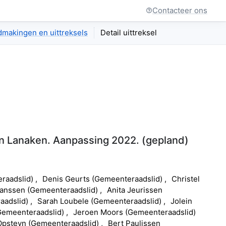
Contacteer ons
makingen en uittreksels
Detail uittreksel
in Lanaken. Aanpassing 2022.
(
gepland
)
raadslid
)
Denis
Geurts
(
Gemeenteraadslid
)
Christel
Janssen
(
Gemeenteraadslid
)
Anita
Jeurissen
aadslid
)
Sarah
Loubele
(
Gemeenteraadslid
)
Jolein
Gemeenteraadslid
)
Jeroen
Moors
(
Gemeenteraadslid
)
Opsteyn
(
Gemeenteraadslid
)
Bert
Paulissen