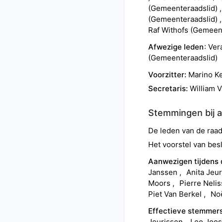
(
Gemeenteraadslid
)
(
Gemeenteraadslid
)
Raf
Withofs
(
Gemeent
Afwezige leden
Ver
(
Gemeenteraadslid
)
Voorzitter:
Marino
K
Secretaris:
William
V
Stemmingen bij 
De leden van de ra
Het voorstel van besl
Aanwezigen tijdens
Janssen
Anita
Jeu
Moors
Pierre
Neli
Piet
Van Berkel
Noë
Effectieve stemmer
Jeurissen
Leo
Joo